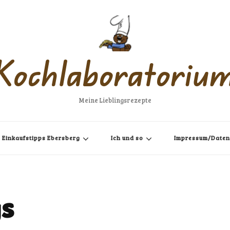
Kochlaboratoriu
Meine Lieblingsrezepte
Einkaufstipps Ebersberg
Ich und so
Impressum/Daten
s