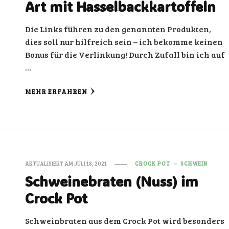
Art mit Hasselbackkartoffeln
Die Links führen zu den genannten Produkten,
dies soll nur hilfreich sein – ich bekomme keinen
Bonus für die Verlinkung! Durch Zufall bin ich auf
…
MEHR ERFAHREN
AKTUALISIERT AM
JULI 18, 2021
CROCK POT
SCHWEIN
Schweinebraten (Nuss) im
Crock Pot
Schweinbraten aus dem Crock Pot wird besonders