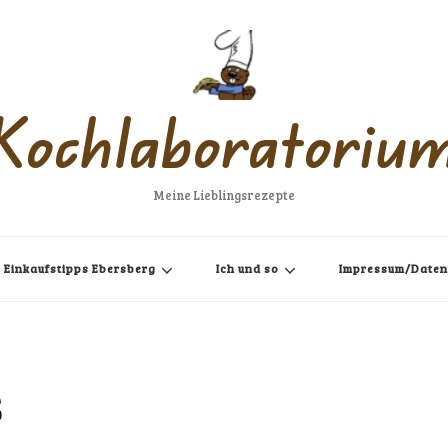
Kochlaboratoriu
Meine Lieblingsrezepte
Einkaufstipps Ebersberg
Ich und so
Impressum/Daten
s