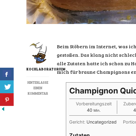
Beim Stöbern im Internet, was ic
gestoßen. Das klang nicht schlec
alle Zutaten hatte ich schon zu 
KOCHLABORATORIUM
mich für braune Champignons en
HINTERLASSE
EINEN
Champignon Qui
ZU
KOMMENTAR
CHAMPIGNON
Vorbereitungszeit
Zubere
QUICHE
Minuten
40
4
Min.
Gericht:
Uncategorized
Portio
Zutaten