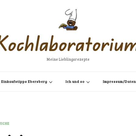
Kochlaboratoriu
Meine Lieblingsrezepte
Einkaufstipps Ebersberg
Ich und so
Impressum/Daten
UICHE