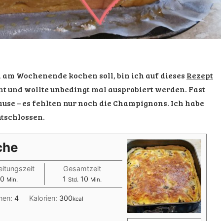
h am Wochenende kochen soll, bin ich auf dieses
Rezept
ht und wollte unbedingt mal ausprobiert werden. Fast
Hause – es fehlten nur noch die Champignons. Ich habe
tschlossen.
che
itungszeit
Gesamtzeit
Minuten
Stunde
Minuten
0
1
10
Min.
Std.
Min.
nen:
4
Kalorien:
300
kcal