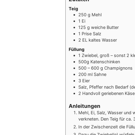
Teig
250 g Mehl
1 Ei
125 g weiche Butter
1 Prise Salz
2 EL kaltes Wasser
Füllung
1 Zwiebel, groß – sonst 2 kl
500g Katenschinken
500 – 600 g Champignons
200 ml Sahne
3 Eier
Salz, Pfeffer nach Bedarf (d
2 Handvoll geriebenen Käse
Anleitungen
Mehl, Ei, Salz, Wasser und 
verkneten. Den Teig für ca. 
In der Zwischenzeit die Füllu
Dazu die Zwiebel(n) würfel