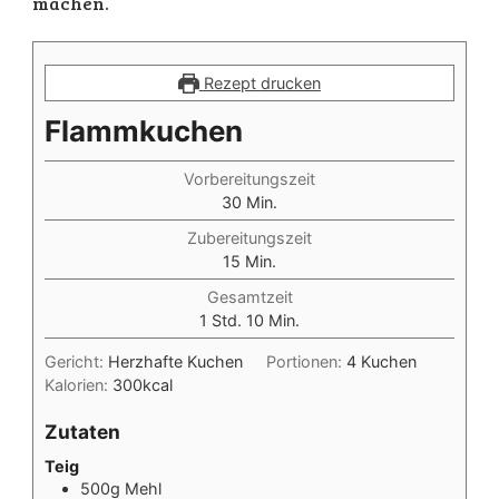
machen.
Rezept drucken
Flammkuchen
Vorbereitungszeit
Minuten
30
Min.
Zubereitungszeit
Minuten
15
Min.
Gesamtzeit
Stunde
Minuten
1
Std.
10
Min.
Gericht:
Herzhafte Kuchen
Portionen:
4
Kuchen
Kalorien:
300
kcal
Zutaten
Teig
500g Mehl