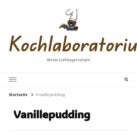
Kochlaboratori
Meine Lieblingsrezepte
Startseite
Vanillepudding
Vanillepudding