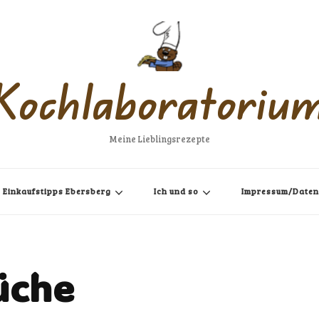
Kochlaboratoriu
Meine Lieblingsrezepte
Einkaufstipps Ebersberg
Ich und so
Impressum/Daten
Küche