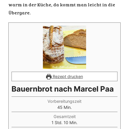
warm in der Küche, da kommt man leicht in die
Übergare.
Rezept drucken
Bauernbrot nach Marcel Paa
Vorbereitungszeit
Minuten
45
Min.
Gesamtzeit
Stunde
Minuten
1
Std.
10
Min.