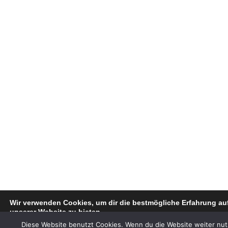
Wir verwenden Cookies, um dir die bestmögliche Erfahrung au
unserer Website zu bieten.
Du kannst mehr darüber erfahren, welche Cookies wir verwend
Diese Website benutzt Cookies. Wenn du die Website weiter nut