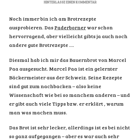
ZU
HINTERLASSE EINEN KOMMENTAR
BAUERNBROT
NACH
Noch immer bin ich am Brotrezepte
MARCEL
PAA
ausprobieren. Das
Paderborner
war schon
hervorragend, aber vielleicht gibts ja auch noch
andere gute Brotrezepte ….
Diesmal hab ich mir das Bauernbrot von Marcel
Paa ausgesucht. Marcel Paa ist ein gelernter
Bäckermeister aus der Schweiz. Seine Rezepte
sind gut zum nachbacken – also keine
Wissenschaft wie bei so manchem anderen – und
er gibt auch viele Tipps bzw. er erklärt , warum
man was machen muss.
Das Brot ist sehr lecker, allerdings ist es bei nicht
so ganz aufgegangen – aber es war auch sehr