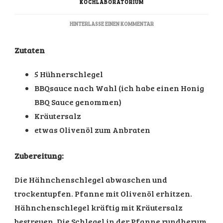
KOCHLABORATORIUM
ZU
HINTERLASSE EINEN KOMMENTAR
HÜHNERSCHLEGEL
IM
Zutaten
CROCK
POT
5 Hühnerschlegel
BBQsauce nach Wahl (ich habe einen Honig
BBQ Sauce genommen)
Kräutersalz
etwas Olivenöl zum Anbraten
Zubereitung:
Die Hähnchenschlegel abwaschen und
trockentupfen. Pfanne mit Olivenöl erhitzen.
Hähnchenschlegel kräftig mit Kräutersalz
bestreuen. Die Schlegel in der Pfanne rundherum