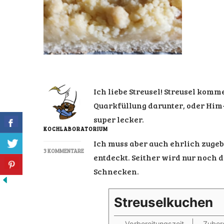
Ich liebe Streusel! Streusel komm
Quarkfüllung darunter, oder Him-
super lecker.
KOCHLABORATORIUM
Ich muss aber auch ehrlich zugeb
3 KOMMENTARE
entdeckt. Seither wird nur noch 
ZU
STREUSELKUCHEN
Schnecken.
Streuselkuchen
Vorbereitungszeit
Zubere