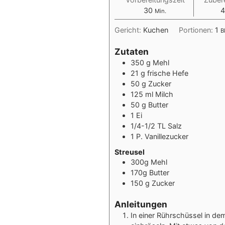
Minuten
30
4
Min.
Gericht:
Kuchen
Portionen:
1
B
Zutaten
350 g Mehl
21 g frische Hefe
50 g Zucker
125 ml Milch
50 g Butter
1 Ei
1/4-1/2 TL Salz
1 P. Vanillezucker
Streusel
300g Mehl
170g Butter
150 g Zucker
Anleitungen
In einer Rührschüssel in d