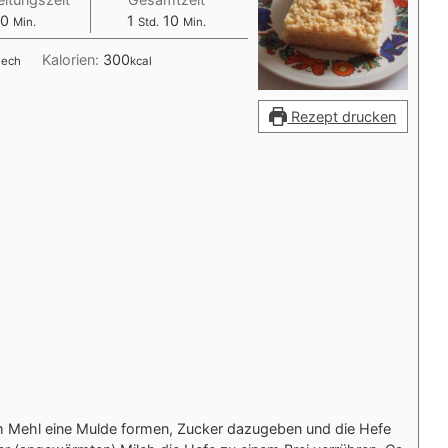
Minuten
Stunde
Minuten
0
1
10
Min.
Std.
Min.
Kalorien:
300
lech
kcal
Rezept drucken
em Mehl eine Mulde formen, Zucker dazugeben und die Hefe