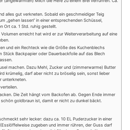
er (angewärmten) Milch die Hefe zu einem Brei verrühren. Ca.
nd alles gut verkneten. Sobald ein geschmeidiger Teig
zum „gehen lassen“ in einer entsprechenden Schüssel,
Ort ca. 1 Std. ruhig gestellt.
Volumen erreicht hat wird er zur Weiterverarbeitung auf eine
eben.
en und ein Rechteck wie die Größe des Kuchenblechs
em Stück Backpapier oder Dauerbackfolie auf das Blech
assen.
reusel machen. Dazu Mehl, Zucker und (zimmerwarme) Butter
rd krümelig, darf aber nicht zu bröselig sein, sonst lieber
r unterkneten.
erteilen.
backen. Die Zeit hängt vom Backofen ab. Gegen Ende immer
schön goldbraun ist, damit er nicht zu dunkel bäckt.
chmeckt sehr lecker: dazu ca. 10 EL Puderzucker in einer
(Esslöffelweise zugeben und immer rühren, der Guss darf