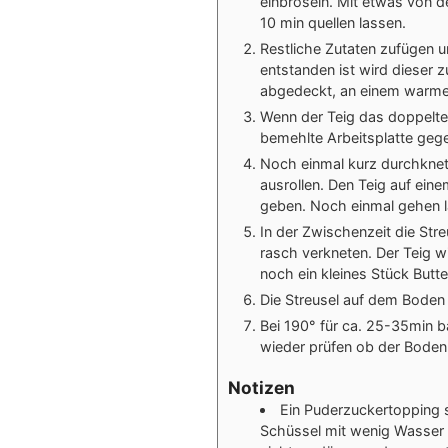
einbröseln. Mit etwas von d
10 min quellen lassen.
Restliche Zutaten zufügen u
entstanden ist wird dieser 
abgedeckt, an einem warmen 
Wenn der Teig das doppelte 
bemehlte Arbeitsplatte geg
Noch einmal kurz durchknet
ausrollen. Den Teig auf ein
geben. Noch einmal gehen l
In der Zwischenzeit die St
rasch verkneten. Der Teig wi
noch ein kleines Stück Butte
Die Streusel auf dem Boden v
Bei 190° für ca. 25-35min 
wieder prüfen ob der Boden 
Notizen
Ein Puderzuckertopping s
Schüssel mit wenig Wasser 