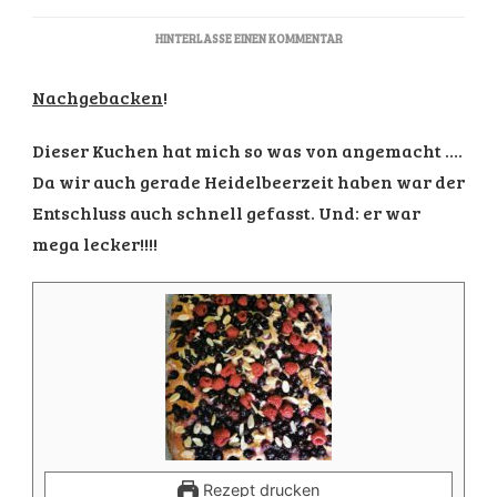
ZU
HINTERLASSE EINEN KOMMENTAR
BUTTERKUCHEN
MIT
Nachgebacken
!
BLAU-
UND
HIMBEEREN
Dieser Kuchen hat mich so was von angemacht ….
Da wir auch gerade Heidelbeerzeit haben war der
Entschluss auch schnell gefasst. Und: er war
mega lecker!!!!
Rezept drucken