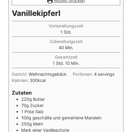
Rezept drucken
Vanillekipferl
Vorbereitungszeit
Stunde
1
Std.
Zubereitungszeit
Minuten
40
Min.
Gesamtzeit
Stunde
Minuten
1
Std.
10
Min.
Gericht:
Weihnachtsgebäck
Portionen:
4
servings
Kalorien:
300
kcal
Zutaten
220g Butter
70g Zucker
1 Prise Salz
100g geschälte und gemahlene Mandeln
250g Mehl
Mark einer Vanilleschote