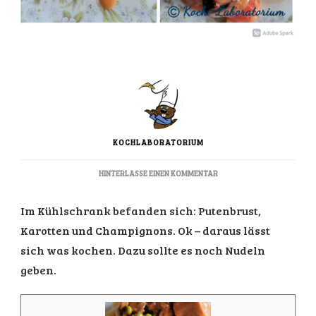
KOCHLABORATORIUM
ZU
HINTERLASSE EINEN KOMMENTAR
PUTENBRUST
IN
Im Kühlschrank befanden sich: Putenbrust,
RAHMSOSSE U
ND G
Karotten und Champignons. Ok – daraus lässt
EMÜSE
sich was kochen. Dazu sollte es noch Nudeln
geben.