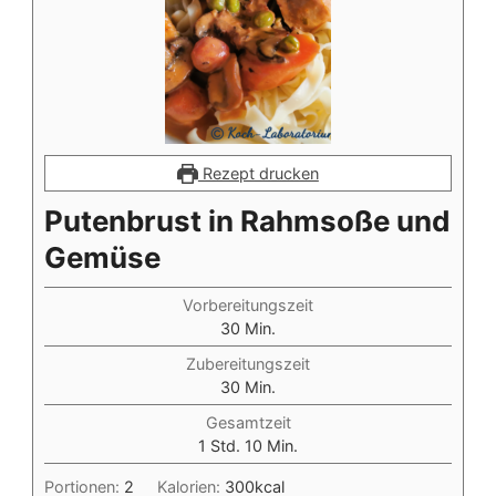
Rezept drucken
Putenbrust in Rahmsoße und
Gemüse
Vorbereitungszeit
Minuten
30
Min.
Zubereitungszeit
Minuten
30
Min.
Gesamtzeit
Stunde
Minuten
1
Std.
10
Min.
Portionen:
2
Kalorien:
300
kcal