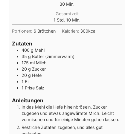
Minuten
30
Min.
Gesamtzeit
Stunde
Minuten
1
Std.
10
Min.
Portionen:
6
Brötchen
Kalorien:
300
kcal
Zutaten
400 g Mehl
35 g Butter (zimmerwarm)
175 ml Milch
20 g Zucker
20 g Hefe
1 Ei
1 Prise Salz
Anleitungen
In das Mehl die Hefe hineinbröseln, Zucker
zugeben und etwas angewärmte Milch. Leicht
vermischen und für einige Minuten gehen lassen.
Restliche Zutaten zugeben, und alles gut
verkneten.