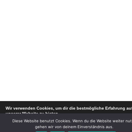
Wir verwenden Cookies, um dir die bestmögliche Erfahrung au
unserer Website zu bieten.
Du kannst mehr darüber erfahren, welche Cookies wir verwend
Diese Website benutzt Cookies. Wenn du die Website weiter nut
oder sie unter
Einstellungen
deaktivieren.
gehen wir von deinem Einverständnis aus.